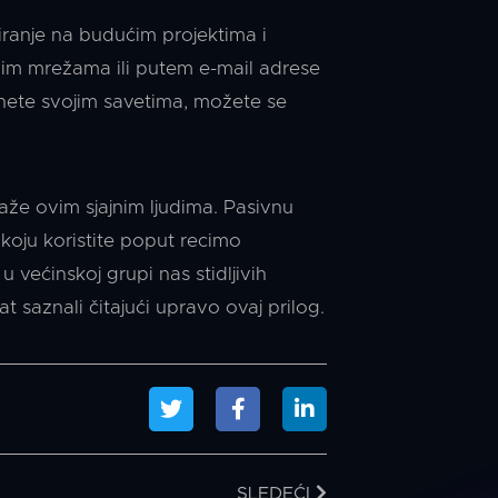
ranje na budućim projektima i
enim mrežama ili putem e-mail adrese
gnete svojim savetima, možete se
aže ovim sjajnim ljudima. Pasivnu
 koju koristite poput recimo
 većinskoj grupi nas stidljivih
 saznali čitajući upravo ovaj prilog.
SLEDEĆI