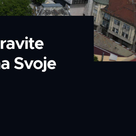
ravite
ma Svoje