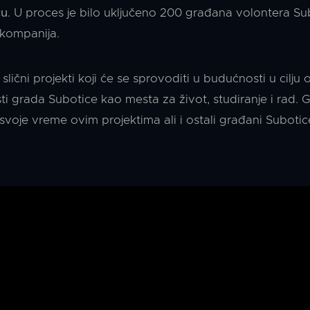
ću
. U proces je bilo uključeno 200 građana volontera Sub
 kompanija.
slični projekti koji će se sprovoditi u budućnosti u cil
ti grada Subotice kao mesta za život, studiranje i rad. G
i svoje vreme ovim projektima ali i ostali građani Subotic