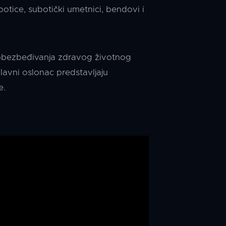
otice, subotički umetnici, bendovi i
ju obezbeđivanja zdravog životnog
lavni oslonac predstavljaju
e.