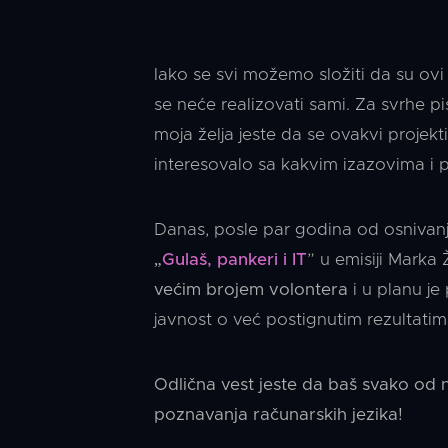
Iako se svi možemo složiti da su ovi c
se neće realizovati sami. Za svrhe p
moja želja jeste da se ovakvi projek
interesovalo sa kakvim izazovima i pr
Danas, posle par godina od osnivanj
„
Gulaš, pankeri i IT
” u emisiji Marka 
većim brojem volontera
i u planu j
javnost o već postignutim rezultatima
Odlična vest jeste da baš svako od
poznavanja računarskih jezika!