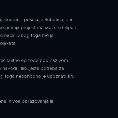
, studira ili posećuje Suboticu
, oni
o pitanja projekt menadžeru Filipu i
eki način. Zbog toga me je
ojekata.
 već kultne epizode pod nazivom
o navodi Filip, jeste potreba
za
og toga neophodno je upoznati širu
a, nivoa obrazovanja ili