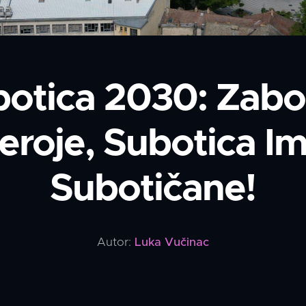
botica 2030: Zabo
roje, Subotica I
Subotičane!
Autor:
Luka Vučinac