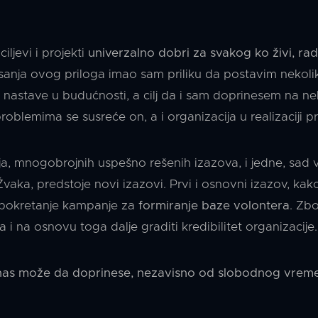
iljevi i projekti
univerzalno dobri za svakog ko živi, radi
isanja ovog priloga imao sam priliku da postavim nekolik
ti nastave u budućnosti, a cilj da i sam doprinesem na n
oblemima se susreće on, a i organizacija u realizaciji pr
a, mnogobrojnih uspešno rešenih izazova, i jedne, sad
Žvaka, predstoje novi izazovi. Prvi i osnovni izazov, kak
e pokretanje kampanje za
formiranje baze volontera
. Zb
 i na osnovu toga dalje graditi kredibilitet organizacije.
 nas može da doprinese, nezavisno od slobodnog vremen