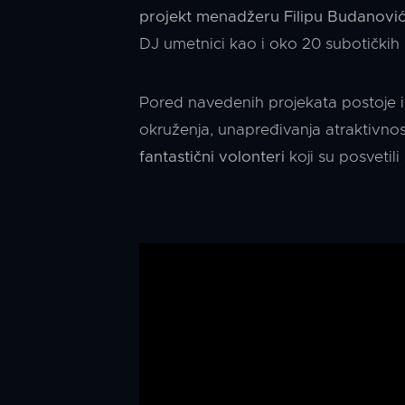
projekt menadžeru Filipu Budanovi
DJ umetnici kao i oko 20 subotičkih
Pored navedenih projekata postoje i 
okruženja, unapređivanja atraktivnos
fantastični volonteri
koji su posvetil