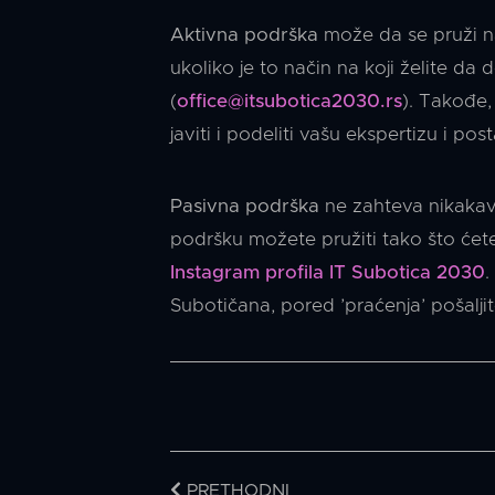
Aktivna podrška
može da se pruži n
ukoliko je to način na koji želite d
(
office@itsubotica2030.rs
). Takođe,
javiti i podeliti vašu ekspertizu i post
Pasivna podrška
ne zahteva nikakav 
podršku možete pružiti tako što ćete
Instagram profila IT Subotica 2030
.
Subotičana, pored ’praćenja’ pošaljit
PRETHODNI