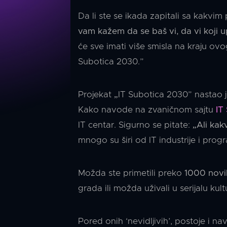
Da li ste se ikada zapitali sa kakvim
vam kažem da se baš vi, da vi koji u
će sve imati više smisla na kraju o
Subotica 2030.”
Projekat „IT Subotica 2030” nastao je
Kako navode na zvaničnom sajtu
IT
IT centar. Sigurno se pitate:
„Ali kak
mnogo su širi od IT industrije i pr
Možda ste primetili preko
1000 novi
grada ili možda uživali u serijalu k
Pored onih ‘nevidljivih’, postoje i nav