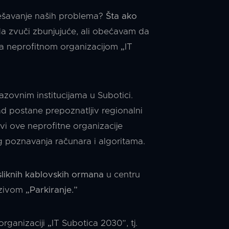
j rešavanje naših problema?
Šta ako
 zvuči zbunjujuće, ali obećavam da
sa neprofitnom organizacijom „IT
azovnim institucijama u Subotici.
rad postane prepoznatljiv regionalni
evi ove neprofitne organizacije
og poznavanja računara i algoritama.
liknih kablovskih ormana
u centru
nazivom
„Parkiranje.”
organizaciji „IT Subotica 2030”, tj.