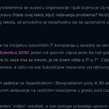
 problemima se susreću organizacije i ljudi kojima je cil
pravo čitate ovaj tekst, ključ rešavanja problema?
Možda
vog teksta, ali prvobitno je neophodno da se upoznamo 
 na inicijativu subotičkih IT kompanija u saradnji sa obr
 Subotica 2030
, jedan od glavnih ciljeva jeste da naš g
ve to veze ima sa mnom, ja ne znam ništa o IT-u ?”
Cilj
ogramera, a utiču na sve Subotičane nezavisno od njihov
h sadnica
na Segedinskom i Beogradskom putu ili
30 os
ulturnih dešavanja na različitim lokacijama u gradu pod 
edeni ‘vidljivi’ rezultati, a sve zasluge pripadaju upravo 