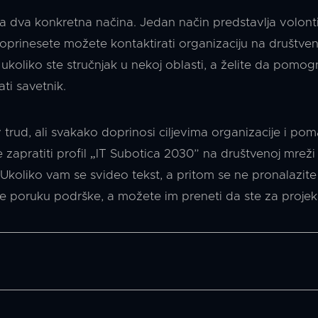
a dva konkretna načina. Jedan način predstavlja volonti
a doprinesete možete kontaktirati organizaciju na društv
 ukoliko ste stručnjak u nekoj oblasti, a želite da pomo
ati savetnik.
trud, ali svakako doprinosi ciljevima organizacije i pom
 zapratiti profil „IT Subotica 2030” na društvenoj mreži
 Ukoliko vam se svideo tekst, a pritom se ne pronalazite u
e poruku podrške, a možete im preneti da ste za projekat