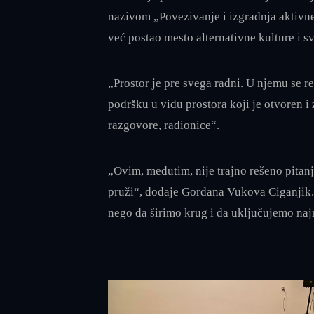
nazivom „Povezivanje i izgradnja aktivne
već postao mesto alternativne kulture i sv
„Prostor je pre svega radni. U njemu se r
podršku u vidu prostora koji je otvoren i
razgovore, radionice“.
„Ovim, međutim, nije trajno rešeno pitan
pruži“, dodaje Gordana Vukova Ciganjik. 
nego da širimo krug i da uključujemo najr