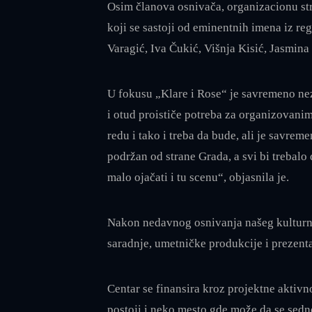
Osim članova osnivača, organizacionu str
koji se sastoji od eminentnih imena iz reg
Varagić, Iva Čukić, Višnja Kisić, Jasmina 
U fokusu „Klare i Rose“ je savremeno ne
i otud proističe potreba za organizovani
redu i tako i treba da bude, ali je savre
podržan od strane Grada, a svi bi trebalo
malo ojačati i tu scenu“, objasnila je.
Nakon nedavnog osnivanja našeg kulturnog
saradnje, umetničke produkcije i prezenta
Centar se finansira kroz projektne aktiv
postoji i neko mesto gde može da se sedne,