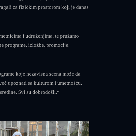
agali za fizičkim prostorom koji je danas
 umetnicima i udruženjima, te pružamo
uge programe, izložbe, promocije,
programe koje nezavisna scena može da
već upoznati sa kulturom i umetnošću,
sredine. Svi su dobrodošli.“