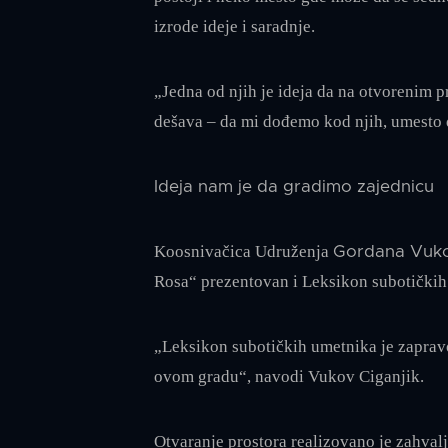
izrode ideje i saradnje.
„Jedna od njih je ideja da na otvorenim p
dešava – da mi dođemo kod njih, umesto 
Ideja nam je da gradimo zajednicu
Koosnivačica Udruženja
Gordana Vuko
Rosa“ prezentovan i Leksikon subotičkih
„Leksikon subotičkih umetnika je zapravo
ovom gradu“, navodi Vukov Ciganjik.
Otvaranje prostora realizovano je zahva