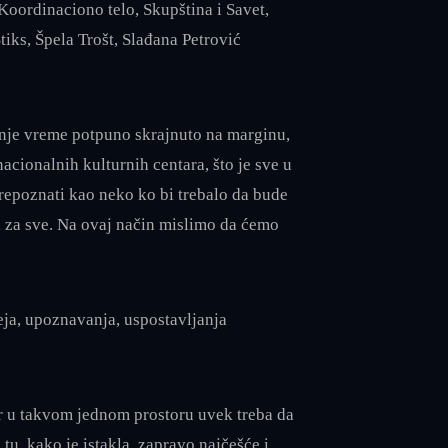
oordinaciono telo, Skupština i Savet,
tiks, Špela Trošt, Slađana Petrović
dnje vreme potpuno skrajnuto na marginu,
cionalnih kulturnih centara, što je sve u
prepoznati kao neko ko bi trebalo da bude
ta za sve. Na ovaj način mislimo da ćemo
ja, upoznavanja, uspostavljanja
er u takvom jednom prostoru uvek treba da
 tu, kako je istakla, zapravo najčešće i