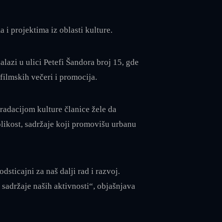
i projektima iz oblasti kulture.
lazi u ulici Petefi Šandora broj 15, gde
filmskih večeri i promocija.
adacijom kulture članice žele da
olikost, sadržaje koji promovišu urbanu
sticajni za naš dalji rad i razvoj.
sadržaje naših aktivnosti“, objašnjava