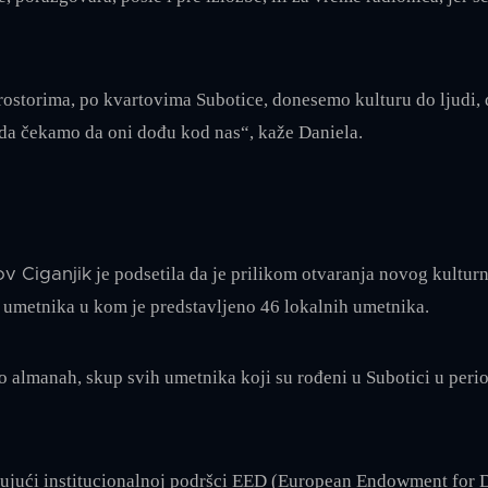
rostorima, po kvartovima Subotice, donesemo kulturu do ljudi, 
da čekamo da oni dođu kod nas“, kaže Daniela.
je podsetila da je prilikom otvaranja novog kultur
v Ciganjik
 umetnika u kom je predstavljeno 46 lokalnih umetnika.
 almanah, skup svih umetnika koji su rođeni u Subotici u perio
ljujući institucionalnoj podršci EED (European Endowment for 