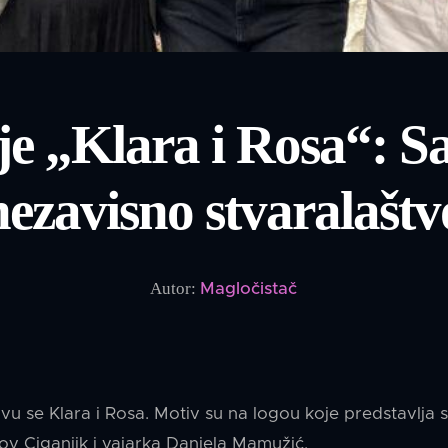
e „Klara i Rosa“: 
nezavisno stvaralašt
Autor:
Magločistač
vu se Klara i Rosa. Motiv su na logou koje predstavlja 
v Ciganjik i vajarka Daniela Mamužić.