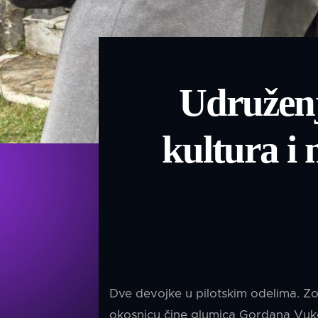
Udruženj
kultura i 
Dve devojke u pilotskim odelima. Zo
okosnicu čine glumica Gordana Vuko