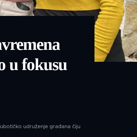
Savremena
vo u fokusu
subotičko udruženje građana čiju