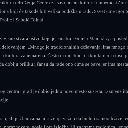
ukturu udruženja Centra za savremenu kulturu i umetnost čini K
iona koji će takođe biti velika podrška u radu. Savet čine Igor Š
Prolić i Sabolč Tolnai.
zavisno stvaralaštvo koje je, smatra Daniela Mamužić, u posle
m delovanjem. „Mnogo je tradicionalnih dešavanja, ima mnogo na
mena kultura zanemarena. Često ni umetnici na konkursima nisu 
 da dobiju priliku i šansu da rade ono čime se bave jer ima mes
 centra i grad je dobio jedno novo mesto susreta, razmene ide
cije.
nosti, ali je članicama udruženja važno da budu i samoodržive j
 porazgovara, posle i pre izložbe, ili za vreme radionica, jer se