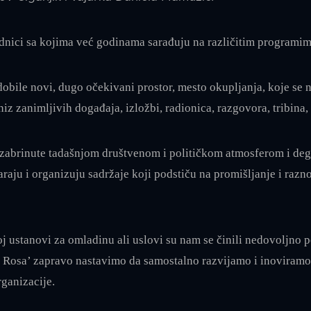
dnici sa kojima već godinama sarađuju na različitim programima 
bile novi, dugo očekivani prostor, mesto okupljanja, koje se na
z zanimljivih događaja, izložbi, radionica, razgovora, tribina, 
zabrinute tadašnjom društvenom i političkom atmosferom i degr
aju i organizuju sadržaje koji podstiču na promišljanje i razn
 ustanovi za omladinu ali uslovi su nam se činili nedovoljno pod
 Rosa’ zapravo nastavimo da samostalno razvijamo i inoviramo 
ganizacije.