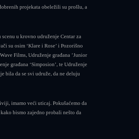
brenih projekata obeležili su prošlu, a
ku scenu u krovno udruženje Centar za
vači su osim ‘Klare i Rose’ i Pozorišno
NoWave Films, Udruženje građana ’Junior
enje građana ‘Simposion’, te Udruženje
 bila da se svi udruže, da ne deluju
iviji, imamo veći uticaj. Pokušaćemo da
a kako bismo zajedno probali nešto da