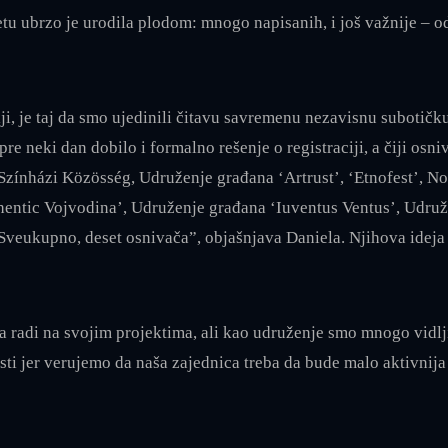
 ubrzo je urodila plodom: mnogo napisanih, i još važnije – odo
ji, je taj da smo ujedinili čitavu savremenu nezavisnu subotič
re neki dan dobilo i formalno rešenje o registraciji, a čiji osni
 Színházi Közösség, Udruženje građana ‘Artrust’, ‘Etnofest’, 
hentic Vojvodina’, Udruženje građana ‘Iuventus Ventus’, Udruž
veukupno, deset osnivača”, objašnjava Daniela. Njihova ideja je
a radi na svojim projektima, ali kao udruženje smo mnogo vidlj
sti jer verujemo da naša zajednica treba da bude malo aktivnij