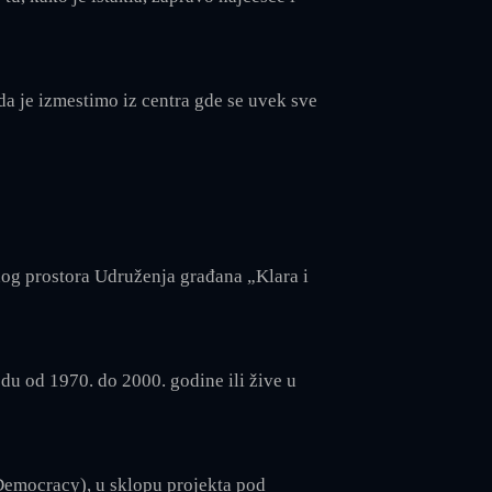
da je izmestimo iz centra gde se uvek sve
nog prostora Udruženja građana „Klara i
du od 1970. do 2000. godine ili žive u
Democracy), u sklopu projekta pod