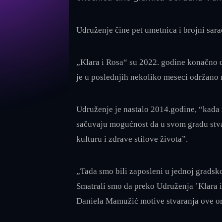
Udruženje čine pet umetnica i brojni sara
„Klara i Rosa“ su 2022. godine konačno do
je u poslednjih nekoliko meseci održano ni
Udruženje je nastalo 2014.godine, “kada 
sačuvaju mogućnost da u svom gradu stvar
kulturu i zdrave stilove života”.
„Tada smo bili zaposleni u jednoj gradskoj
Smatrali smo da preko Udruženja ’Klara i
Daniela Mamužić motive stvaranja ove or