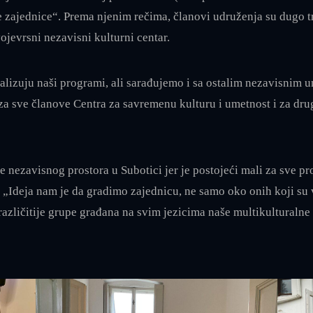
 zajednice“. Prema njenim rečima, članovi udruženja su dugo tr
ojevrsni nezavisni kulturni centar.
ealizuju naši programi, ali sarađujemo i sa ostalim nezavisnim
 za sve članove Centra za savremenu kulturu i umetnost i za dr
je nezavisnog prostora u Subotici jer je postojeći mali za sve 
„Ideja nam je da gradimo zajednicu, ne samo oko onih koji su 
azličitije grupe građana na svim jezicima naše multikulturalne 