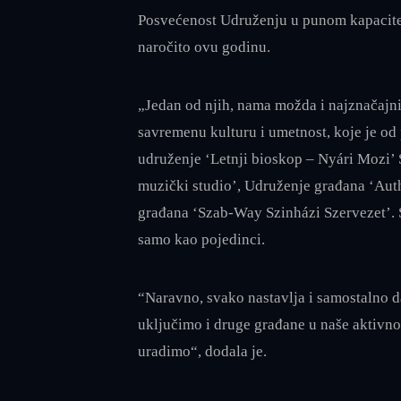
Posvećenost Udruženju u punom kapacitetu
naročito ovu godinu.
„Jedan od njih, nama možda i najznačajni
savremenu kulturu i umetnost, koje je od p
udruženje ‘Letnji bioskop – Nyári Mozi’
muzički studio’, Udruženje građana ‘Aut
građana ‘Szab-Way Szinházi Szervezet’. S
samo kao pojedinci.
“Naravno, svako nastavlja i samostalno d
uključimo i druge građane u naše aktivno
uradimo“, dodala je.