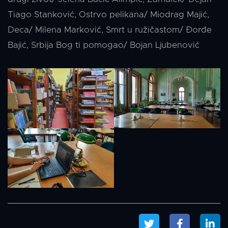
Tiago Stanković, Ostrvo pelikana/ Miodrag Majić,
Deca/ Milena Marković, Smrt u ružičastom/ Đorđe
Bajić, Srbija Bog ti pomogao/ Bojan Ljubenović