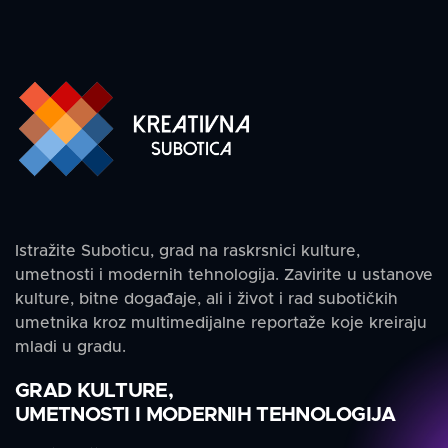
Istražite Suboticu, grad na raskrsnici kulture,
umetnosti i modernih tehnologija. Zavirite u ustanove
kulture, bitne događaje, ali i život i rad subotičkih
umetnika kroz multimedijalne reportaže koje kreiraju
mladi u gradu.
GRAD KULTURE,
UMETNOSTI I MODERNIH TEHNOLOGIJA