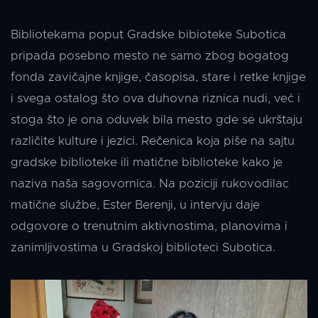
Bibliotekama poput Gradske bibioteke Subotica
pripada posebno mesto ne samo zbog bogatog
fonda zavičajne knjige, časopisa, stare i retke knjige
i svega ostalog što ova duhovna riznica nudi, već i
stoga što je ona oduvek bila mesto gde se ukrštaju
različite kulture i jezici. Rečenica koja piše na sajtu
gradske biblioteke ili matične biblioteke kako je
naziva naša sagovornica. Na poziciji rukovodilac
matične službe, Ester Berenji, u intervju daje
odgovore o trenutnim aktivnostima, planovima i
zanimljivostima u Gradskoj biblioteci Subotica.