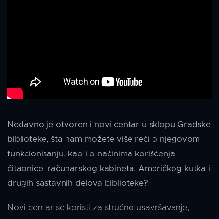
Nedavno je otvoren i novi centar u sklopu Gradske
biblioteke, šta nam možete više reći o njegovom
funkcionisanju, kao i o načinima korišćenja
čitaonice, računarskog kabineta, Američkog kutka i
drugih sastavnih delova biblioteke?
Novi centar se koristi za stručno usavršavanje,