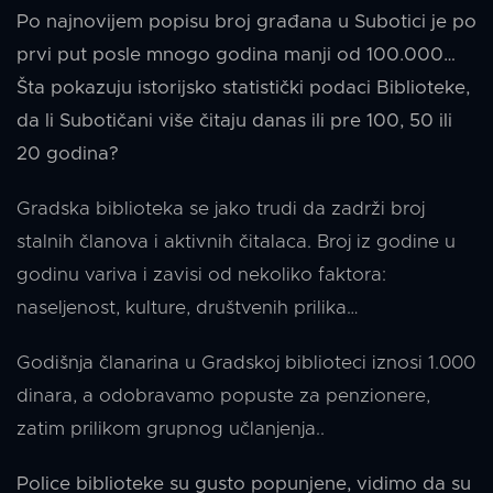
Po najnovijem popisu broj građana u Subotici je po
prvi put posle mnogo godina manji od 100.000…
Šta pokazuju istorijsko statistički podaci Biblioteke,
da li Subotičani više čitaju danas ili pre 100, 50 ili
20 godina?
Gradska biblioteka se jako trudi da zadrži broj
stalnih članova i aktivnih čitalaca. Broj iz godine u
godinu variva i zavisi od nekoliko faktora:
naseljenost, kulture, društvenih prilika…
Godišnja članarina u Gradskoj biblioteci iznosi 1.000
dinara, a odobravamo popuste za penzionere,
zatim prilikom grupnog učlanjenja..
Police biblioteke su gusto popunjene, vidimo da su