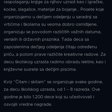
raspolaganju knjige za njihov uzrast kao i igračke,
kocke, slagalice, materijal za bojanje… Posete koje
organizujemo u dečijem odeljenju u saradnji sa
vrtićima i školama su veoma dobro osmišljene,
organizuju se povodom različitih važnih datuma,
verskih ili državnih praznika. Tada deca sa
zaposlenima dečijeg odeljenja čitaju određenu
priču, a potom prave različite kreativne radove. Za
decu školskog uzrasta radimo obradu lektire, kao i
književne susrete sa dečijim piscima.
Kviz “Čitam i skitam” se organizuje svake godine,
za decu školskog uzrasta, od 1 – 8 razreda. Ove
godine je bilo 1.200 dece koji su učestvovali i
osvojili vredne nagrade.