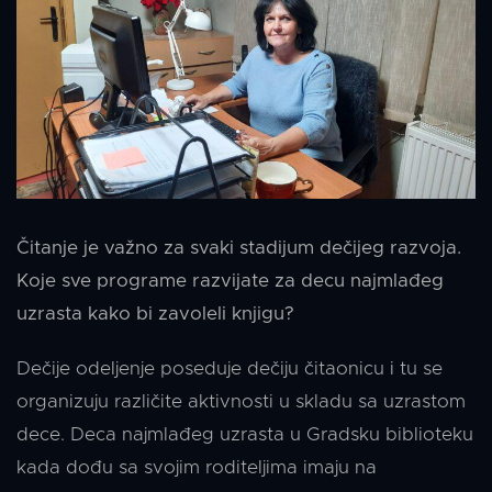
Čitanje je važno za svaki stadijum dečijeg razvoja.
Koje sve programe razvijate za decu najmlađeg
uzrasta kako bi zavoleli knjigu?
Dečije odeljenje poseduje dečiju čitaonicu i tu se
organizuju različite aktivnosti u skladu sa uzrastom
dece. Deca najmlađeg uzrasta u Gradsku biblioteku
kada dođu sa svojim roditeljima imaju na