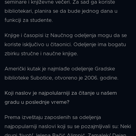
seminare i književne večeri. Za sad ga koriste
bibliotekari, planira se da bude jednog dana u
funkciji za studente.
Knjige i časopisi iz Naučnog odeljenja mogu da se
koriste isključivo u čitaonici. Odeljenje ima bogatu
zbirku stručne i naučne knjige.
Američki kutak je najmlađe odeljenje Gradske
biblioteke Subotice, otvoreno je 2006. godine.
Koji naslov je najpolularniji za čitanje u našem
gradu u poslednje vreme?
Prema izveštaju zaposlenih sa odeljenja
najpopularniji naslovi koji su se pozajmljivali su: Neki
drugi život/ Jelena Bačić Alimpić, Zamalek/ Dejan