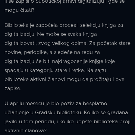
li se zapisi o Subotičkoj arhivi digitalizuju i gde se
mogu čitati?
Biblioteka je započela proces i selekciju knjiga za
digitalizaciju. Ne može se svaka knjiga
digitalizovati, zvog velikog obima. Za početak stare
novine, periodike, a sledeće na redu za
digitalizaciju će biti najdragocenije knjige koje
spadaju u kategoriju stare i retke. Na sajtu
biblioteke aktivni članovi mogu da pročitaju i ove
zapise.
U aprilu mesecu je bio poziv za besplatno
učlanjenje u Gradsku biblioteku. Koliko se građana
javilo u tom periodu, i koliko uopšte biblioteka broji
aktivnih članova?