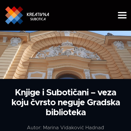
Knjige i Subotičani – veza
koju čvrsto neguje Gradska
biblioteka
Autor:
Marina Vidaković Hadnađ